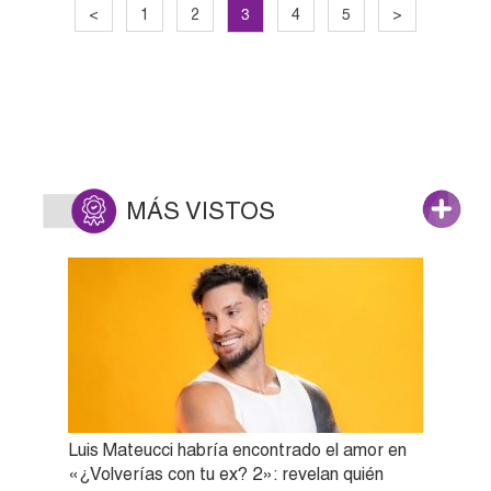
3
<
1
2
4
5
>
MÁS VISTOS
Luis Mateucci habría encontrado el amor en
«¿Volverías con tu ex? 2»: revelan quién