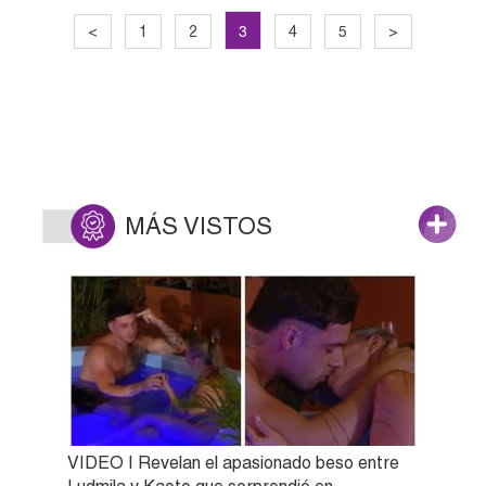
3
<
1
2
4
5
>
MÁS VISTOS
VIDEO | Revelan el apasionado beso entre