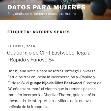
Ir
DATOS PARA MUJERES
al
Blog dedicado a compartir datos para mujeres
contenido
ETIQUETA:
ACTORES SEXIES
PUBLICADO
12 ABRIL, 2016
EN
Guapo hijo de Clint Eastwood llega a
«Rápido y Furioso 8»
Una buena noticia para nosotras, entregó Universal
Estudios tras anunciar la incorporación a «Rápido y
Furioso 8» al
guapo hijo de Clint Eastwood
. El actor de
30 años se sumará al elenco que la semana pasada
también incorporó a Charlize Theron, quien será la
encardada de interpretar a la villana de la octava
película de la franquicia.