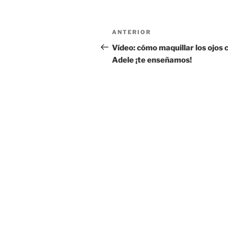
Navegación
Entrada
ANTERIOR
de
anterior:
Vídeo: cómo maquillar los ojos
Adele ¡te enseñamos!
entradas