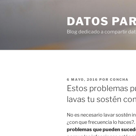
Ir
al
DATOS PA
contenido
Blog dedicado a compartir dat
PUBLICADO
6 MAYO, 2016
POR
CONCHA
EN
Estos problemas p
lavas tu sostén co
No es necesario lavar sostén 
¿con que frecuencia lo haces?.
problemas que pueden suceder