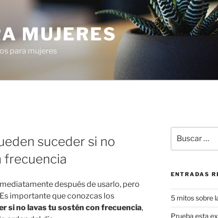
RA MUJERES
os para mujeres
Buscar
ueden suceder si no
por:
n frecuencia
ENTRADAS R
inmediatamente después de usarlo, pero
 Es importante que conozcas los
5 mitos sobre l
 si no lavas tu sostén con frecuencia
,
Prueba esta exq