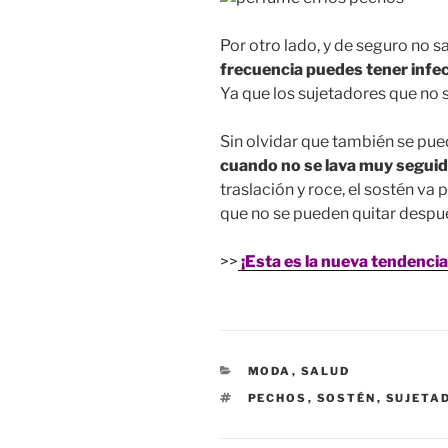
Por otro lado, y de seguro no 
frecuencia puedes tener infe
Ya que los sujetadores que no
Sin olvidar que también se pu
cuando no se lava muy segui
traslación y roce, el sostén va
que no se pueden quitar despu
>>
¡Esta es la nueva tendencia
CATEGORÍAS
MODA
,
SALUD
ETIQUETAS
PECHOS
,
SOSTÉN
,
SUJETA