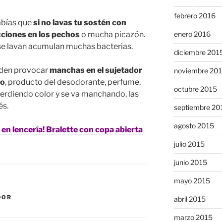
febrero 2016
sabías que
si no lavas tu sostén con
cciones en los pechos
o mucha picazón.
enero 2016
 se lavan acumulan muchas bacterias.
diciembre 201
eden provocar
manchas en el sujetador
noviembre 20
do
, producto del desodorante, perfume,
octubre 2015
 perdiendo color y se va manchando, las
és.
septiembre 20
agosto 2015
 en lencería! Bralette con copa abierta
julio 2015
junio 2015
mayo 2015
DOR
abril 2015
marzo 2015