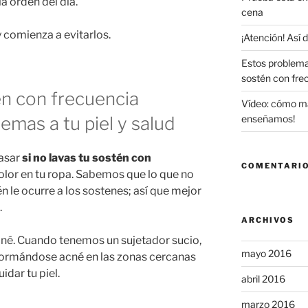
a orden del día.
cena
 comienza a evitarlos.
¡Atención! Así
Estos problema
sostén con fre
én con frecuencia
Vídeo: cómo maq
emas a tu piel y salud
enseñamos!
asar
si no lavas tu sostén con
COMENTARIO
 olor en tu ropa. Sabemos que lo que no
én le ocurre a los sostenes; así que mejor
.
ARCHIVOS
né. Cuando tenemos un sujetador sucio,
mayo 2016
 formándose acné en las zonas cercanas
idar tu piel.
abril 2016
marzo 2016