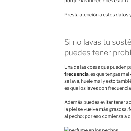
porque las infecciones están a l
Presta atención a estos datos y
Si no lavas tu sost
puedes tener probl
Una de las cosas que pueden p
frecuencia
, es que tengas mal
se lava, huele mal y esto tambi
es que los laves con frecuencia
Además puedes evitar tener ac
la piel se vuelve más grasosa,
al pecho; por eso comienza a cu