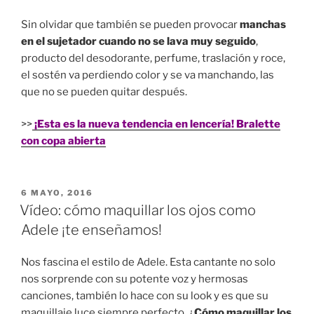
Sin olvidar que también se pueden provocar
manchas
en el sujetador cuando no se lava muy seguido
,
producto del desodorante, perfume, traslación y roce,
el sostén va perdiendo color y se va manchando, las
que no se pueden quitar después.
>>
¡Esta es la nueva tendencia en lencería! Bralette
con copa abierta
PUBLICADO
6 MAYO, 2016
EN
Vídeo: cómo maquillar los ojos como
Adele ¡te enseñamos!
Nos fascina el estilo de Adele. Esta cantante no solo
nos sorprende con su potente voz y hermosas
canciones, también lo hace con su look y es que su
maquillaje luce siempre perfecto. ¿
Cómo maquillar los