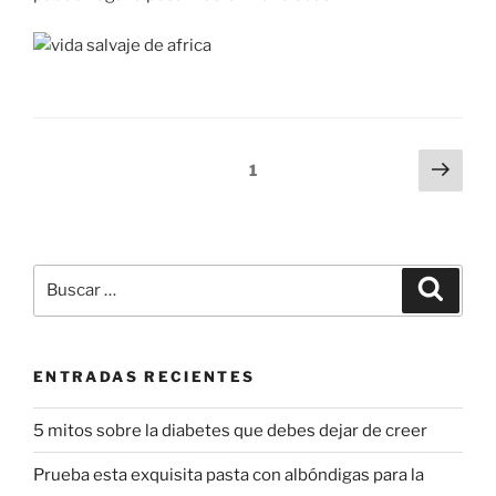
Navegación
Próx
Página
1
pági
de
entradas
Buscar
Buscar
por:
ENTRADAS RECIENTES
5 mitos sobre la diabetes que debes dejar de creer
Prueba esta exquisita pasta con albóndigas para la