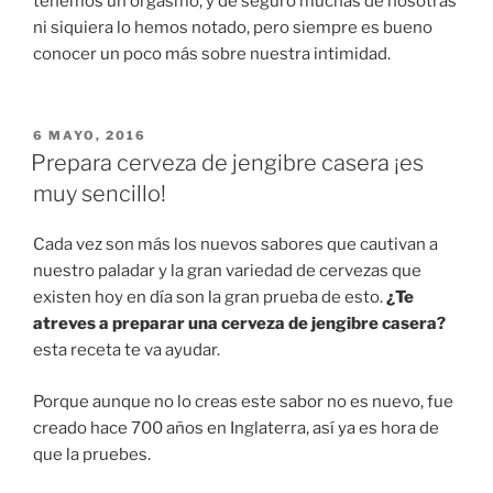
tenemos un orgasmo, y de seguro muchas de nosotras
ni siquiera lo hemos notado, pero siempre es bueno
conocer un poco más sobre nuestra intimidad.
PUBLICADO
6 MAYO, 2016
EN
Prepara cerveza de jengibre casera ¡es
muy sencillo!
Cada vez son más los nuevos sabores que cautivan a
nuestro paladar y la gran variedad de cervezas que
existen hoy en día son la gran prueba de esto.
¿Te
atreves a preparar una cerveza de jengibre casera?
esta receta te va ayudar.
Porque aunque no lo creas este sabor no es nuevo, fue
creado hace 700 años en Inglaterra, así ya es hora de
que la pruebes.