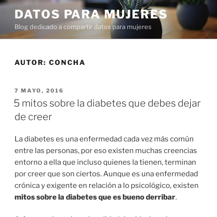
Ir
DATOS PARA MUJERES
al
Blog dedicado a compartir datos para mujeres
contenido
AUTOR:
CONCHA
PUBLICADO
7 MAYO, 2016
EN
5 mitos sobre la diabetes que debes dejar
de creer
La diabetes es una enfermedad cada vez más común
entre las personas, por eso existen muchas creencias
entorno a ella que incluso quienes la tienen, terminan
por creer que son ciertos. Aunque es una enfermedad
crónica y exigente en relación a lo psicológico, existen
mitos sobre la diabetes que es bueno derribar
.