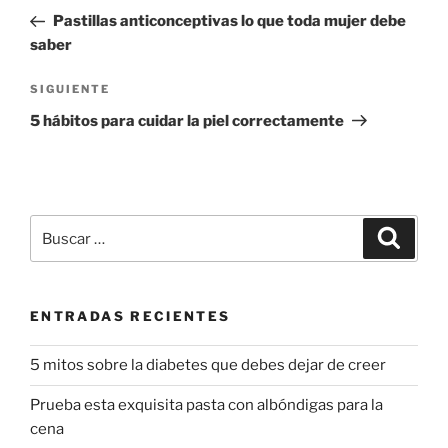
de
anterior:
Pastillas anticonceptivas lo que toda mujer debe
entradas
saber
Siguiente
SIGUIENTE
entrada
5 hábitos para cuidar la piel correctamente
Buscar
Buscar
por:
ENTRADAS RECIENTES
5 mitos sobre la diabetes que debes dejar de creer
Prueba esta exquisita pasta con albóndigas para la
cena