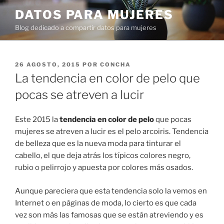
Ir
DATOS PARA MUJERES
al
Blog dedicado a compartir datos para mujeres
contenido
PUBLICADO
26 AGOSTO, 2015
POR
CONCHA
EN
La tendencia en color de pelo que
pocas se atreven a lucir
Este 2015 la
tendencia en color de pelo
que pocas
mujeres se atreven a lucir es el pelo arcoiris. Tendencia
de belleza que es la nueva moda para tinturar el
cabello, el que deja atrás los típicos colores negro,
rubio o pelirrojo y apuesta por colores más osados.
Aunque pareciera que esta tendencia solo la vemos en
Internet o en páginas de moda, lo cierto es que cada
vez son más las famosas que se están atreviendo y es