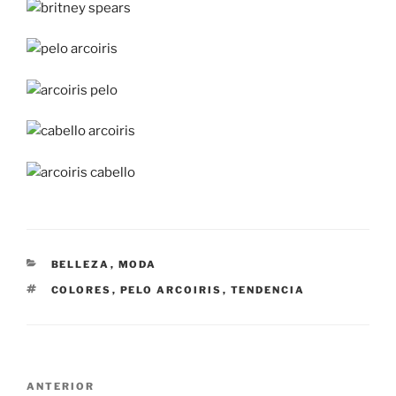
CATEGORÍAS
BELLEZA
,
MODA
ETIQUETAS
COLORES
,
PELO ARCOIRIS
,
TENDENCIA
Navegación
Entrada
ANTERIOR