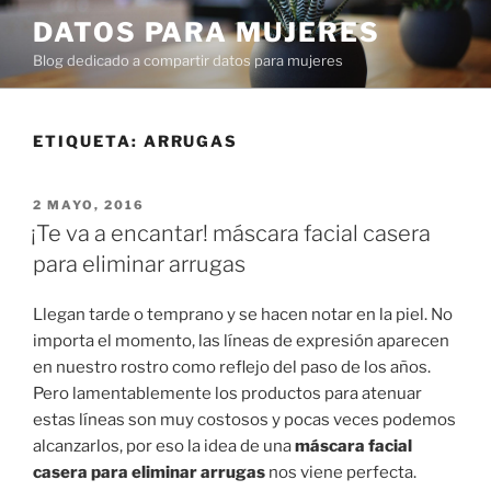
Ir
DATOS PARA MUJERES
al
Blog dedicado a compartir datos para mujeres
contenido
ETIQUETA:
ARRUGAS
PUBLICADO
2 MAYO, 2016
EN
¡Te va a encantar! máscara facial casera
para eliminar arrugas
Llegan tarde o temprano y se hacen notar en la piel. No
importa el momento, las líneas de expresión aparecen
en nuestro rostro como reflejo del paso de los años.
Pero lamentablemente los productos para atenuar
estas líneas son muy costosos y pocas veces podemos
alcanzarlos, por eso la idea de una
máscara facial
casera para eliminar arrugas
nos viene perfecta.