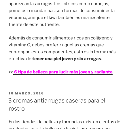
aparezcan las arrugas. Los cítricos como naranjas,
pomelos o mandarinas son formas de consumir esta
vitamina, aunque el kiwi también es una excelente
fuente de este nutriente.
Además de consumir alimentos ricos en colágeno y
vitamina C, debes preferir aquellas cremas que
contengan estos componentes, esta es la forma más
efectiva de
tener una piel joven y sin arrugas
.
>>
6 tips de belleza para lucir más joven y radiante
PUBLICADO
16 MARZO, 2016
EN
3 cremas antiarrugas caseras para el
rostro
En las tiendas de belleza y farmacias existen cientos de
productos para la belleza de la piel, las cremas son