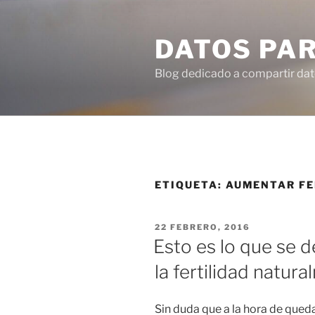
Ir
al
DATOS PA
contenido
Blog dedicado a compartir dat
ETIQUETA:
AUMENTAR FE
PUBLICADO
22 FEBRERO, 2016
EN
Esto es lo que se 
la fertilidad natur
Sin duda que a la hora de qued