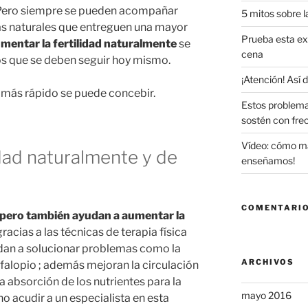
 Pero siempre se pueden acompañar
5 mitos sobre l
as naturales que entreguen una mayor
Prueba esta exq
mentar la fertilidad naturalmente
se
cena
os que se deben seguir hoy mismo.
¡Atención! Así
 más rápido se puede concebir.
Estos problema
sostén con fre
Vídeo: cómo maq
idad naturalmente y de
enseñamos!
COMENTARIO
 pero también ayudan a aumentar la
gracias a las técnicas de terapia física
dan a solucionar problemas como la
ARCHIVOS
falopio ; además mejoran la circulación
a absorción de los nutrientes para la
mayo 2016
o acudir a un especialista en esta