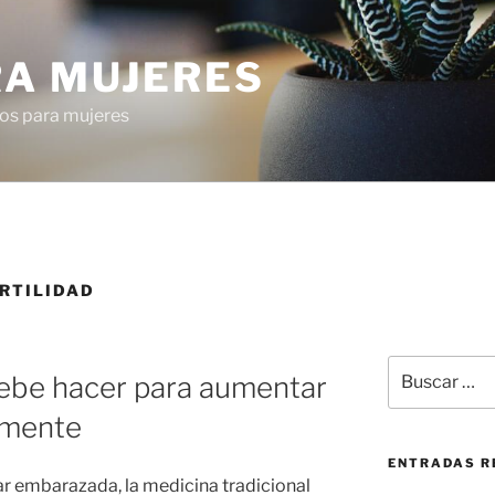
RA MUJERES
os para mujeres
RTILIDAD
Buscar
debe hacer para aumentar
por:
almente
ENTRADAS R
ar embarazada, la medicina tradicional