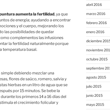
abril 2016
marzo 2016
puntura aumenta la fertilidad
, ya que
untos de energía; ayudando a encontrar
febrero 2016
emociones y el cuerpo, mejorando los
do las posibilidades de quedar
enero 2016
como complementos las infusiones
diciembre 201
ntar la fertilidad naturalmente porque
 la temperatura basal.
noviembre 20
octubre 2015
septiembre 20
es simple debiendo mezclar una
agosto 2015
as, flores de saúco, romero, salvia y
stas hierbas en un litro de agua que se
julio 2015
espués por 15 minutos. Se bebe la
junio 2015
a durante los primeros 14 a 16 días del
stimula el crecimiento folicular y
mayo 2015