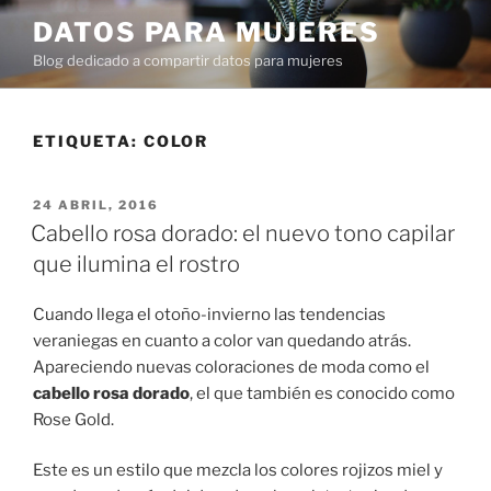
Ir
DATOS PARA MUJERES
al
Blog dedicado a compartir datos para mujeres
contenido
ETIQUETA:
COLOR
PUBLICADO
24 ABRIL, 2016
EN
Cabello rosa dorado: el nuevo tono capilar
que ilumina el rostro
Cuando llega el otoño-invierno las tendencias
veraniegas en cuanto a color van quedando atrás.
Apareciendo nuevas coloraciones de moda como el
cabello rosa dorado
, el que también es conocido como
Rose Gold.
Este es un estilo que mezcla los colores rojizos miel y