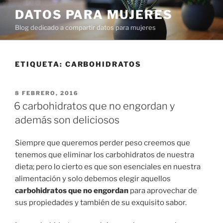
Ir
DATOS PARA MUJERES
al
Blog dedicado a compartir datos para mujeres
contenido
ETIQUETA:
CARBOHIDRATOS
PUBLICADO
8 FEBRERO, 2016
EN
6 carbohidratos que no engordan y
además son deliciosos
Siempre que queremos perder peso creemos que
tenemos que eliminar los carbohidratos de nuestra
dieta; pero lo cierto es que son esenciales en nuestra
alimentación y solo debemos elegir aquellos
carbohidratos que no engordan
para aprovechar de
sus propiedades y también de su exquisito sabor.