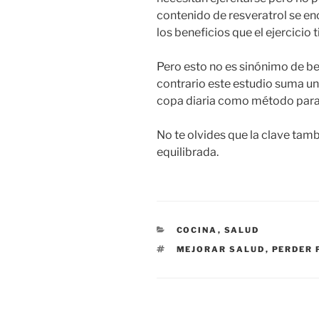
contenido de resveratrol se enc
los beneficios que el ejercicio t
Pero esto no es sinónimo de b
contrario este estudio suma un 
copa diaria como método para c
No te olvides que la clave tam
equilibrada.
CATEGORÍAS
COCINA
,
SALUD
ETIQUETAS
MEJORAR SALUD
,
PERDER 