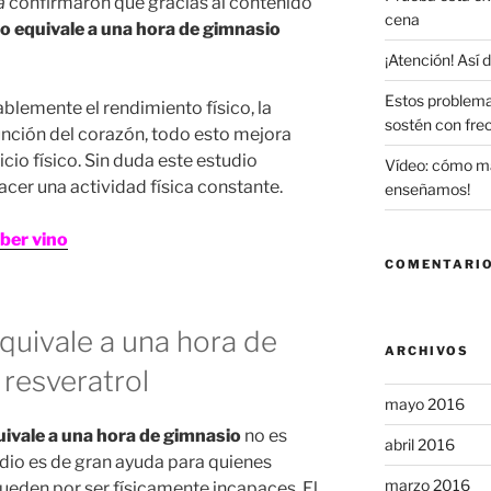
á
confirmaron que gracias al contenido
cena
o equivale a una hora de gimnasio
¡Atención! Así
Estos problema
blemente el rendimiento físico, la
sostén con fre
unción del corazón, todo esto mejora
cio físico. Sin duda este estudio
Vídeo: cómo maq
cer una actividad física constante.
enseñamos!
ber vino
COMENTARIO
quivale a una hora de
ARCHIVOS
 resveratrol
mayo 2016
uivale a una hora de gimnasio
no es
abril 2016
udio es de gran ayuda para quienes
marzo 2016
pueden por ser físicamente incapaces. El