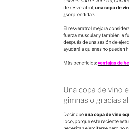
Universidad de Alberta, Canad
de resveratrol,
una copa de vin
¿sorprendida?.
El resveratrol mejora considera
fuerza muscular y también la f
después de una sesión de ejerci
ayudará a quienes no pueden ha
Más beneficios:
ventajas de be
Una copa de vino e
gimnasio gracias al
Decir que
una copa de vino eq
loco, porque este reciente est
necesitan ejercitarse pero no 