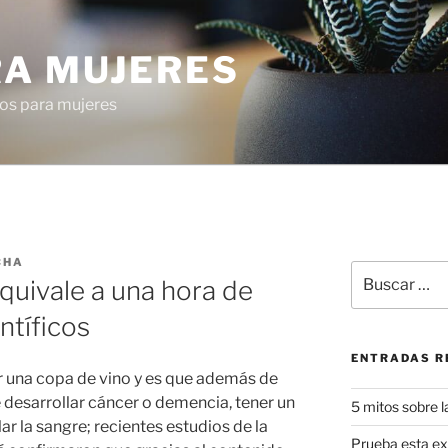
RA MUJERES
os para mujeres
CHA
Buscar
quivale a una hora de
por:
ntíficos
ENTRADAS R
 una copa de vino y es que además de
 desarrollar cáncer o demencia, tener un
5 mitos sobre l
ar la sangre; recientes estudios de la
Prueba esta exq