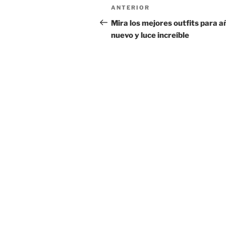
Navegación
Entrada
ANTERIOR
de
anterior:
Mira los mejores outfits para a
nuevo y luce increíble
entradas