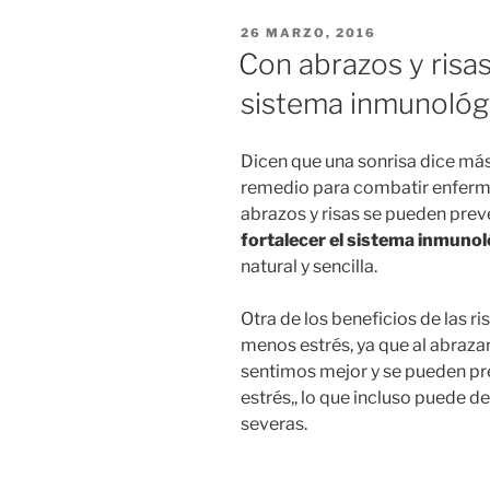
PUBLICADO
26 MARZO, 2016
EN
Con abrazos y risas
sistema inmunológ
Dicen que una sonrisa dice más
remedio para combatir enferme
abrazos y risas se pueden pre
fortalecer el sistema inmuno
natural y sencilla.
Otra de los beneficios de las r
menos estrés, ya que al abraza
sentimos mejor y se pueden pre
estrés,, lo que incluso puede
severas.