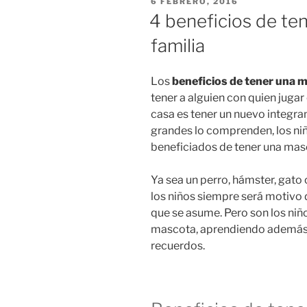
PUBLICADO
6 FEBRERO, 2016
EN
4 beneficios de te
familia
Los
beneficios de tener una 
tener a alguien con quien jugar
casa es tener un nuevo integrant
grandes lo comprenden, los ni
beneficiados de tener una masc
Ya sea un perro, hámster, gato o
los niños siempre será motivo 
que se asume. Pero son los niñ
mascota, aprendiendo además v
recuerdos.