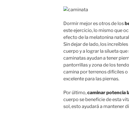
Dormir mejor es otros de los
b
este ejercicio, lo mismo que ocu
efecto de la melatonina natura
Sin dejar de lado, los increíbl
cuerpo y a lograr la silueta q
caminatas ayudan a tener piern
pantorrillas y zona de los tend
camina por terrenos difíciles o
excelente para las piernas.
Por último,
caminar potencia l
cuerpo se beneficie de esta vi
sol, esto ayudará a mantener d