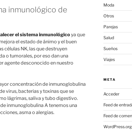
Moda
ema inmunológico de
Otros
Parejas
alecer el sistema inmunológico
ya que
Salud
e mejora el estado de ánimo y el buen
Sueños
s células NK, las que destruyen
ada o tumorales, por eso dan una
Viajes
er agente desconocido en nuestro
META
ayor concentración de inmunoglobulina
e virus, bacterias y toxinas que se
Acceder
o lágrimas, saliva y tubo digestivo.
Feed de entrad
 de inmunoglobulina A tenemos una
ecciones, asma o alergias.
Feed de comen
WordPress.org