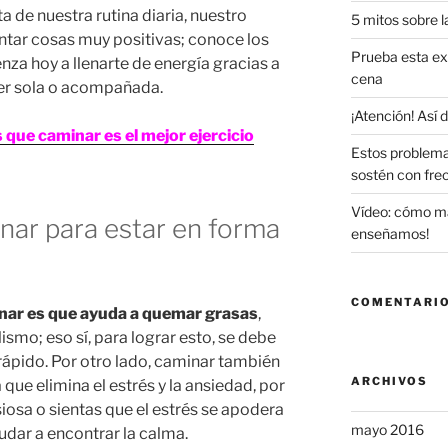
a de nuestra rutina diaria, nuestro
5 mitos sobre l
tar cosas muy positivas; conoce los
Prueba esta exq
za hoy a llenarte de energía gracias a
cena
er sola o acompañada.
¡Atención! Así
 que caminar es el mejor ejercicio
Estos problema
sostén con fre
Vídeo: cómo maq
nar para estar en forma
enseñamos!
COMENTARIO
inar es que ayuda a quemar grasas
,
smo; eso sí, para lograr esto, se debe
 rápido. Por otro lado, caminar también
ARCHIVOS
que elimina el estrés y la ansiedad, por
iosa o sientas que el estrés se apodera
mayo 2016
udar a encontrar la calma.