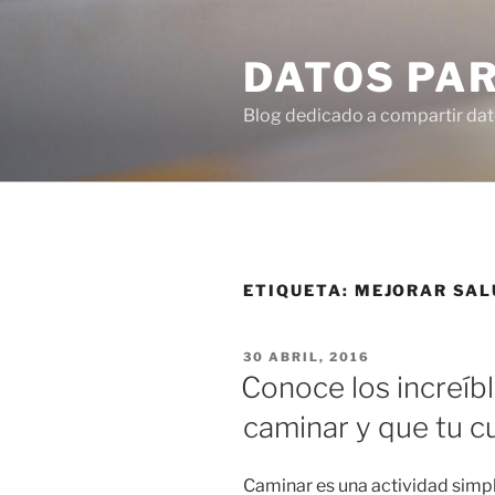
Ir
al
DATOS PA
contenido
Blog dedicado a compartir dat
ETIQUETA:
MEJORAR SAL
PUBLICADO
30 ABRIL, 2016
EN
Conoce los increíb
caminar y que tu 
Caminar es una actividad simp