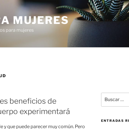
RA MUJERES
os para mujeres
UD
Buscar
les beneficios de
por:
cuerpo experimentará
ENTRADAS R
le y que puede parecer muy común. Pero