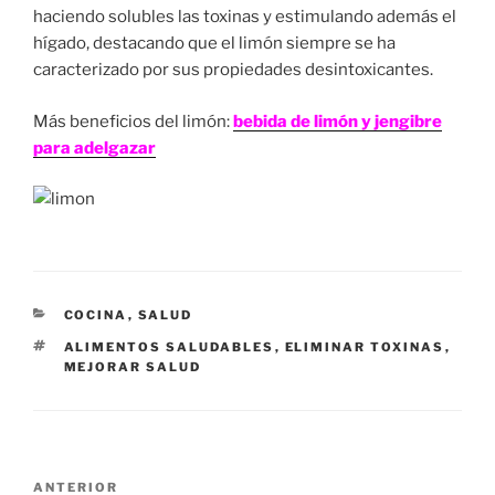
haciendo solubles las toxinas y estimulando además el
hígado, destacando que el limón siempre se ha
caracterizado por sus propiedades desintoxicantes.
Más beneficios del limón:
bebida de limón y jengibre
para adelgazar
CATEGORÍAS
COCINA
,
SALUD
ETIQUETAS
ALIMENTOS SALUDABLES
,
ELIMINAR TOXINAS
,
MEJORAR SALUD
Navegación
Entrada
ANTERIOR