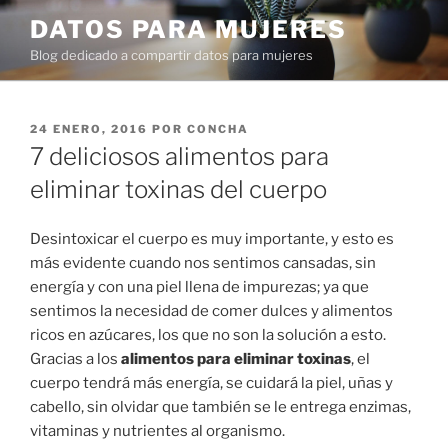
Ir
DATOS PARA MUJERES
al
Blog dedicado a compartir datos para mujeres
contenido
PUBLICADO
24 ENERO, 2016
POR
CONCHA
EN
7 deliciosos alimentos para
eliminar toxinas del cuerpo
Desintoxicar el cuerpo es muy importante, y esto es
más evidente cuando nos sentimos cansadas, sin
energía y con una piel llena de impurezas; ya que
sentimos la necesidad de comer dulces y alimentos
ricos en azúcares, los que no son la solución a esto.
Gracias a los
alimentos para eliminar toxinas
, el
cuerpo tendrá más energía, se cuidará la piel, uñas y
cabello, sin olvidar que también se le entrega enzimas,
vitaminas y nutrientes al organismo.