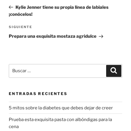
de
anterior:
Kylie Jenner tiene su propia línea de labiales
entradas
¡conócelos!
Siguiente
SIGUIENTE
entrada
Prepara una exquisita mostaza agridulce
Buscar
Buscar
por:
ENTRADAS RECIENTES
5 mitos sobre la diabetes que debes dejar de creer
Prueba esta exquisita pasta con albóndigas para la
cena