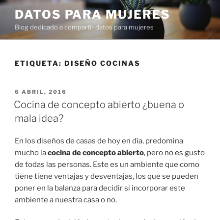
Ir
DATOS PARA MUJERES
al
Blog dedicado a compartir datos para mujeres
contenido
ETIQUETA:
DISEÑO COCINAS
PUBLICADO
6 ABRIL, 2016
EN
Cocina de concepto abierto ¿buena o
mala idea?
En los diseños de casas de hoy en día, predomina
mucho la
cocina de concepto abierto
, pero no es gusto
de todas las personas. Este es un ambiente que como
tiene tiene ventajas y desventajas, los que se pueden
poner en la balanza para decidir si incorporar este
ambiente a nuestra casa o no.