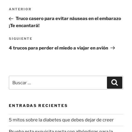
Navegación
Entrada
ANTERIOR
de
anterior:
Truco casero para evitar náuseas en el embarazo
entradas
¡Te encantará!
Siguiente
SIGUIENTE
entrada
4 trucos para perder el miedo a viajar en avión
Buscar
Buscar
por:
ENTRADAS RECIENTES
5 mitos sobre la diabetes que debes dejar de creer
Prueba esta exquisita pasta con albóndigas para la