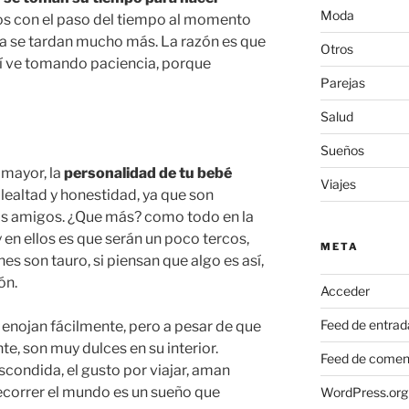
Moda
iños con el paso del tiempo al momento
ela se tardan mucho más. La razón es que
Otros
sí ve tomando paciencia, porque
Parejas
Salud
Sueños
 mayor, la
personalidad de tu bebé
Viajes
lealtad y honestidad, ya que son
s amigos. ¿Que más? como todo en la
 en ellos es que serán un poco tercos,
META
es son tauro, si piensan que algo es así,
ón.
Acceder
Feed de entrad
 enojan fácilmente, pero a pesar de que
e, son muy dulces en su interior.
Feed de comen
condida, el gusto por viajar, aman
recorrer el mundo es un sueño que
WordPress.org