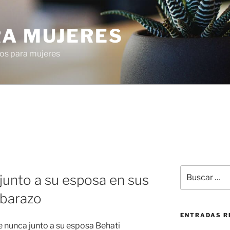
RA MUJERES
os para mujeres
Buscar
unto a su esposa en sus
por:
barazo
ENTRADAS R
 nunca junto a su esposa Behati