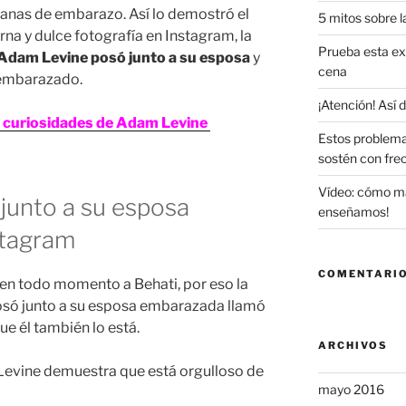
manas de embarazo. Así lo demostró el
5 mitos sobre l
rna y dulce fotografía en Instagram, la
Prueba esta exq
Adam Levine posó junto a su esposa
y
cena
 embarazado.
¡Atención! Así
 curiosidades de Adam Levine
Estos problema
sostén con fre
Vídeo: cómo maq
junto a su esposa
enseñamos!
stagram
COMENTARIO
 en todo momento a Behati, por eso la
só junto a su esposa embarazada llamó
ue él también lo está.
ARCHIVOS
Levine demuestra que está orgulloso de
mayo 2016