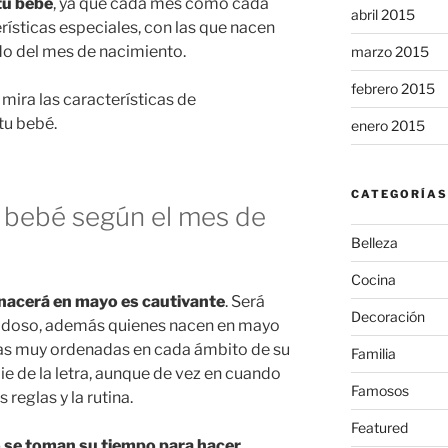
tu bebé
, ya que cada mes como cada
abril 2015
rísticas especiales, con las que nacen
o del mes de nacimiento.
marzo 2015
febrero 2015
mira las características de
tu bebé.
enero 2015
CATEGORÍAS
 bebé según el mes de
Belleza
Cocina
 nacerá en mayo es cautivante
. Será
Decoración
dadoso, además quienes nacen en mayo
nas muy ordenadas en cada ámbito de su
Familia
 pie de la letra, aunque de vez en cuando
Famosos
reglas y la rutina.
Featured
 se toman su tiempo para hacer