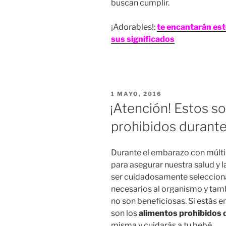
buscan cumplir.
¡Adorables!:
te encantarán es
sus significados
PUBLICADO
1 MAYO, 2016
EN
¡Atención! Estos so
prohibidos durant
Durante el embarazo con múlti
para asegurar nuestra salud y 
ser cuidadosamente selecciona
necesarios al organismo y tam
no son beneficiosas. Si estás
son los
alimentos prohibidos 
misma y cuidarás a tu bebé.