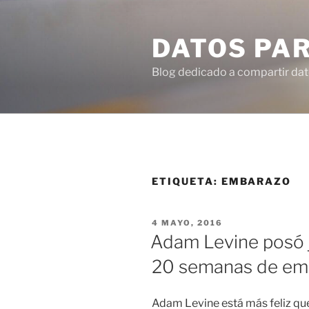
Ir
al
DATOS PA
contenido
Blog dedicado a compartir dat
ETIQUETA:
EMBARAZO
PUBLICADO
4 MAYO, 2016
EN
Adam Levine posó j
20 semanas de em
Adam Levine está más feliz que