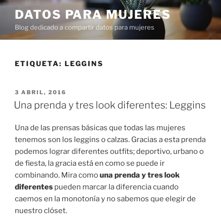
Ir
DATOS PARA MUJERES
al
Blog dedicado a compartir datos para mujeres
contenido
ETIQUETA:
LEGGINS
PUBLICADO
3 ABRIL, 2016
EN
Una prenda y tres look diferentes: Leggins
Una de las prensas básicas que todas las mujeres
tenemos son los leggins o calzas. Gracias a esta prenda
podemos lograr diferentes outfits; deportivo, urbano o
de fiesta, la gracia está en como se puede ir
combinando. Mira como
una prenda y tres look
diferentes
pueden marcar la diferencia cuando
caemos en la monotonía y no sabemos que elegir de
nuestro clóset.