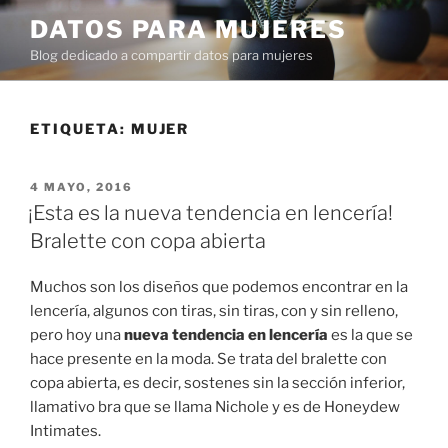
Ir
DATOS PARA MUJERES
al
Blog dedicado a compartir datos para mujeres
contenido
ETIQUETA:
MUJER
PUBLICADO
4 MAYO, 2016
EN
¡Esta es la nueva tendencia en lencería!
Bralette con copa abierta
Muchos son los diseños que podemos encontrar en la
lencería, algunos con tiras, sin tiras, con y sin relleno,
pero hoy una
nueva tendencia en lencería
es la que se
hace presente en la moda. Se trata del bralette con
copa abierta, es decir, sostenes sin la sección inferior,
llamativo bra que se llama Nichole y es de Honeydew
Intimates.