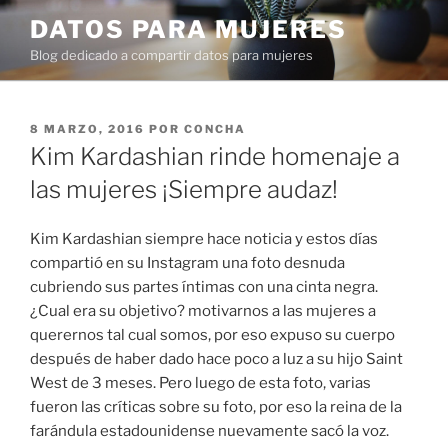
Ir
DATOS PARA MUJERES
al
Blog dedicado a compartir datos para mujeres
contenido
PUBLICADO
8 MARZO, 2016
POR
CONCHA
EN
Kim Kardashian rinde homenaje a
las mujeres ¡Siempre audaz!
Kim Kardashian siempre hace noticia y estos días
compartió en su Instagram una foto desnuda
cubriendo sus partes íntimas con una cinta negra.
¿Cual era su objetivo? motivarnos a las mujeres a
querernos tal cual somos, por eso expuso su cuerpo
después de haber dado hace poco a luz a su hijo Saint
West de 3 meses. Pero luego de esta foto, varias
fueron las críticas sobre su foto, por eso la reina de la
farándula estadounidense nuevamente sacó la voz.