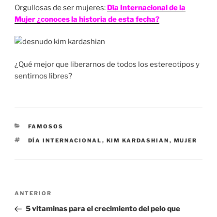
Orgullosas de ser mujeres:
Día Internacional de la
Mujer ¿conoces la historia de esta fecha?
¿Qué mejor que liberarnos de todos los estereotipos y
sentirnos libres?
CATEGORÍAS
FAMOSOS
ETIQUETAS
DÍA INTERNACIONAL
,
KIM KARDASHIAN
,
MUJER
Navegación
Entrada
ANTERIOR
de
anterior:
5 vitaminas para el crecimiento del pelo que
entradas