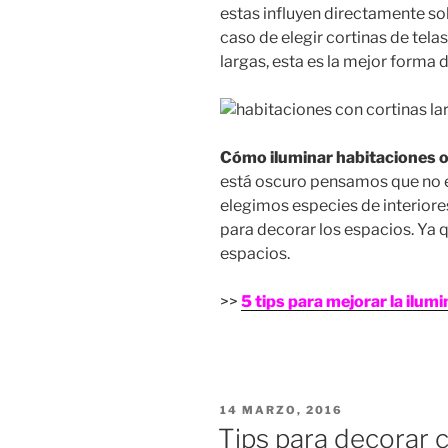
estas influyen directamente sob
caso de elegir cortinas de tela
largas, esta es la mejor forma d
Cómo iluminar habitaciones 
está oscuro pensamos que no es 
elegimos especies de interiore
para decorar los espacios. Ya q
espacios.
>>
5 tips para mejorar la ilumi
PUBLICADO
14 MARZO, 2016
EN
Tips para decorar 