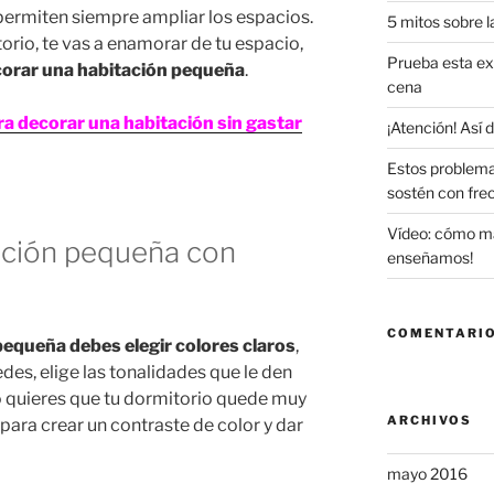
permiten siempre ampliar los espacios.
5 mitos sobre l
rio, te vas a enamorar de tu espacio,
Prueba esta exq
orar una habitación pequeña
.
cena
ara decorar una habitación sin gastar
¡Atención! Así
Estos problema
sostén con fre
Vídeo: cómo maq
ación pequeña con
enseñamos!
COMENTARIO
pequeña debes elegir colores claros
,
des, elige las tonalidades que le den
no quieres que tu dormitorio quede muy
ARCHIVOS
para crear un contraste de color y dar
mayo 2016