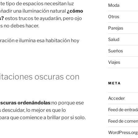
ste tipo de espacios necesitan luz
Moda
añadir una iluminación natural
¿cómo
Otros
s?
estos trucos te ayudarán, pero ojo
s no debes hacer.
Parejas
Salud
ación e ilumina esa habitación hoy
Sueños
Viajes
itaciones oscuras con
META
Acceder
oscuras ordenándolas
:no porque ese
Feed de entrad
 descuidar, lo mejor es que lo
ra que comience a brillar por si solo.
Feed de comen
WordPress.org