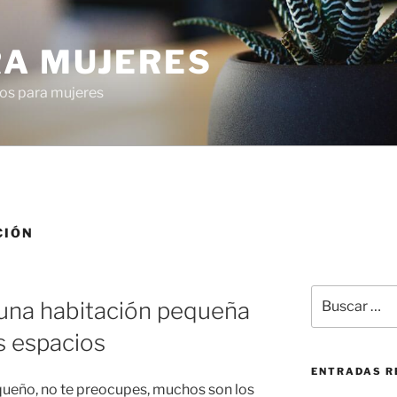
RA MUJERES
os para mujeres
CIÓN
Buscar
 una habitación pequeña
por:
s espacios
ENTRADAS R
queño, no te preocupes, muchos son los