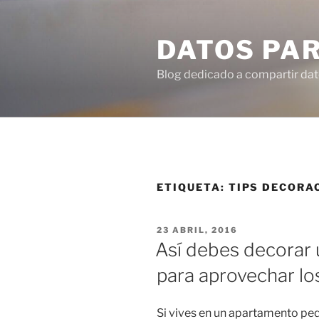
Ir
al
DATOS PA
contenido
Blog dedicado a compartir dat
ETIQUETA:
TIPS DECORA
PUBLICADO
23 ABRIL, 2016
EN
Así debes decorar
para aprovechar lo
Si vives en un apartamento pe