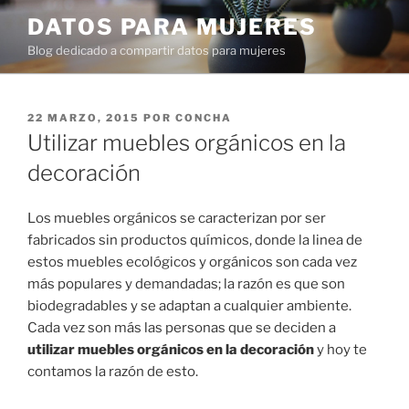
Ir
DATOS PARA MUJERES
al
Blog dedicado a compartir datos para mujeres
contenido
PUBLICADO
22 MARZO, 2015
POR
CONCHA
EN
Utilizar muebles orgánicos en la
decoración
Los muebles orgánicos se caracterizan por ser
fabricados sin productos químicos, donde la linea de
estos muebles ecológicos y orgánicos son cada vez
más populares y demandadas; la razón es que son
biodegradables y se adaptan a cualquier ambiente.
Cada vez son más las personas que se deciden a
utilizar muebles orgánicos en la decoración
y hoy te
contamos la razón de esto.