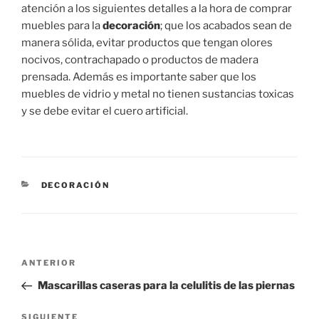
atención a los siguientes detalles a la hora de comprar
muebles para la
decoración
; que los acabados sean de
manera sólida, evitar productos que tengan olores
nocivos, contrachapado o productos de madera
prensada. Además es importante saber que los
muebles de vidrio y metal no tienen sustancias toxicas
y se debe evitar el cuero artificial.
CATEGORÍAS
DECORACIÓN
Navegación
Entrada
ANTERIOR
de
anterior:
Mascarillas caseras para la celulitis de las piernas
entradas
Siguiente
SIGUIENTE