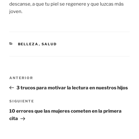
descanse, a que tu piel se regenere y que luzcas más
joven.
CATEGORÍAS
BELLEZA
,
SALUD
Navegación
Entrada
ANTERIOR
de
anterior:
3 trucos para motivar la lectura en nuestros hijos
entradas
Siguiente
SIGUIENTE
entrada
10 errores que las mujeres cometen en la primera
cita