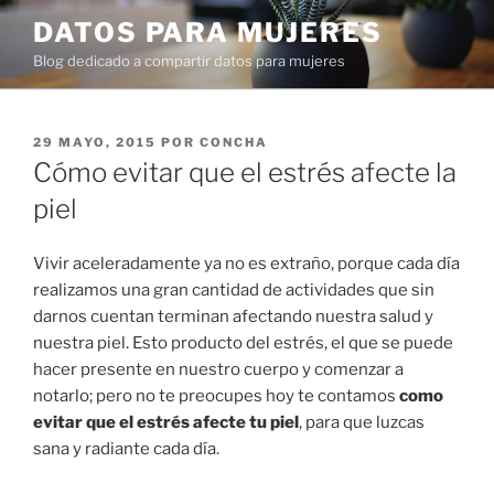
Ir
DATOS PARA MUJERES
al
Blog dedicado a compartir datos para mujeres
contenido
PUBLICADO
29 MAYO, 2015
POR
CONCHA
EN
Cómo evitar que el estrés afecte la
piel
Vivir aceleradamente ya no es extraño, porque cada día
realizamos una gran cantidad de actividades que sin
darnos cuentan terminan afectando nuestra salud y
nuestra piel. Esto producto del estrés, el que se puede
hacer presente en nuestro cuerpo y comenzar a
notarlo; pero no te preocupes hoy te contamos
como
evitar que el estrés afecte tu piel
, para que luzcas
sana y radiante cada día.