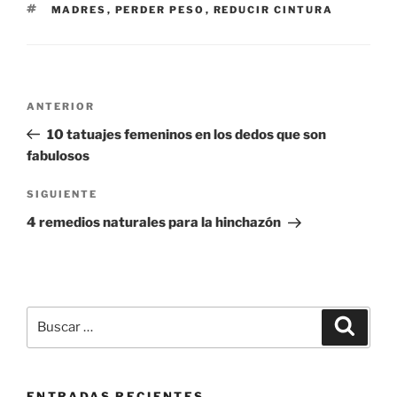
ETIQUETAS
MADRES
,
PERDER PESO
,
REDUCIR CINTURA
Navegación
Entrada
ANTERIOR
de
anterior:
10 tatuajes femeninos en los dedos que son
entradas
fabulosos
Siguiente
SIGUIENTE
entrada
4 remedios naturales para la hinchazón
Buscar
Buscar
por:
ENTRADAS RECIENTES