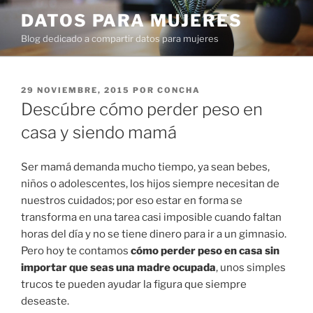
Ir
DATOS PARA MUJERES
al
Blog dedicado a compartir datos para mujeres
contenido
PUBLICADO
29 NOVIEMBRE, 2015
POR
CONCHA
EN
Descúbre cómo perder peso en
casa y siendo mamá
Ser mamá demanda mucho tiempo, ya sean bebes,
niños o adolescentes, los hijos siempre necesitan de
nuestros cuidados; por eso estar en forma se
transforma en una tarea casi imposible cuando faltan
horas del día y no se tiene dinero para ir a un gimnasio.
Pero hoy te contamos
cómo perder peso en casa sin
importar que seas una madre ocupada
, unos simples
trucos te pueden ayudar la figura que siempre
deseaste.