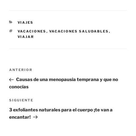
CATEGORÍAS
VIAJES
ETIQUETAS
VACACIONES
,
VACACIONES SALUDABLES
,
VIAJAR
Navegación
Entrada
ANTERIOR
de
anterior:
Causas de una menopausia temprana y que no
entradas
conocías
Siguiente
SIGUIENTE
entrada
3 exfoliantes naturales para el cuerpo ¡te van a
encantar!