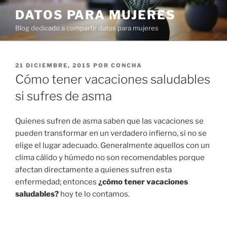
Ir
DATOS PARA MUJERES
al
Blog dedicado a compartir datos para mujeres
contenido
PUBLICADO
21 DICIEMBRE, 2015
POR
CONCHA
EN
Cómo tener vacaciones saludables
si sufres de asma
Quienes sufren de asma saben que las vacaciones se
pueden transformar en un verdadero infierno, si no se
elige el lugar adecuado. Generalmente aquellos con un
clima cálido y húmedo no son recomendables porque
afectan directamente a quienes sufren esta
enfermedad; entonces
¿cómo tener vacaciones
saludables?
hoy te lo contamos.