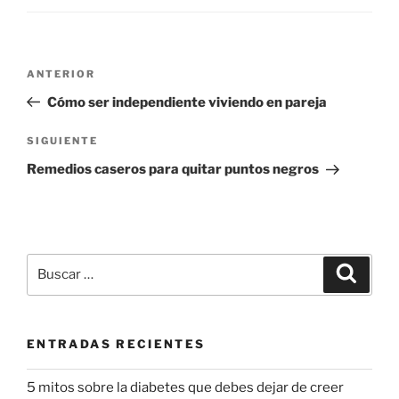
Navegación
Entrada
ANTERIOR
de
anterior:
Cómo ser independiente viviendo en pareja
entradas
Siguiente
SIGUIENTE
entrada
Remedios caseros para quitar puntos negros
Buscar
Buscar
por:
ENTRADAS RECIENTES
5 mitos sobre la diabetes que debes dejar de creer