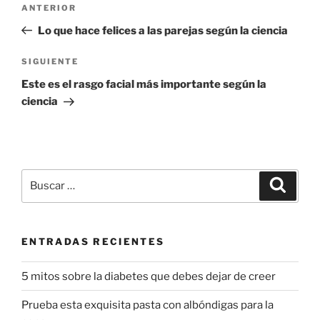
Entrada
ANTERIOR
de
anterior:
Lo que hace felices a las parejas según la ciencia
entradas
Siguiente
SIGUIENTE
entrada
Este es el rasgo facial más importante según la
ciencia
Buscar
Buscar
por:
ENTRADAS RECIENTES
5 mitos sobre la diabetes que debes dejar de creer
Prueba esta exquisita pasta con albóndigas para la