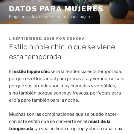
Ir
DATOS PARA MUJERES
al
Blog dedicado a compartir datos para mujeres
contenido
PUBLICADO
1 SEPTIEMBRE, 2015
POR
CONCHA
EN
Estilo hippie chic lo que se viene
esta temporada
El
estilo hippie chic
será la tendencia esta temporada,
porque es el look ideal para primavera y verano, no solo
porque sus prendas son muy cómodas y versátiles,
sino también porque son muy frescas, perfectas para
el día pero también para la noche.
Muchas son las combinaciones que se puede hacer
con este estilo que se convierte en el
must de la
temporada
, ya sea un lindo crop top y short o una maxi