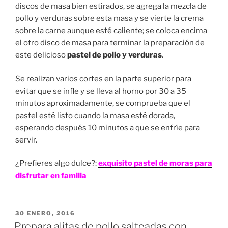
discos de masa bien estirados, se agrega la mezcla de
pollo y verduras sobre esta masa y se vierte la crema
sobre la carne aunque esté caliente; se coloca encima
el otro disco de masa para terminar la preparación de
este delicioso
pastel de pollo y verduras
.
Se realizan varios cortes en la parte superior para
evitar que se infle y se lleva al horno por 30 a 35
minutos aproximadamente, se comprueba que el
pastel esté listo cuando la masa esté dorada,
esperando después 10 minutos a que se enfríe para
servir.
¿Prefieres algo dulce?:
exquisito pastel de moras para
disfrutar en familia
PUBLICADO
30 ENERO, 2016
EN
Prepara alitas de pollo salteadas con