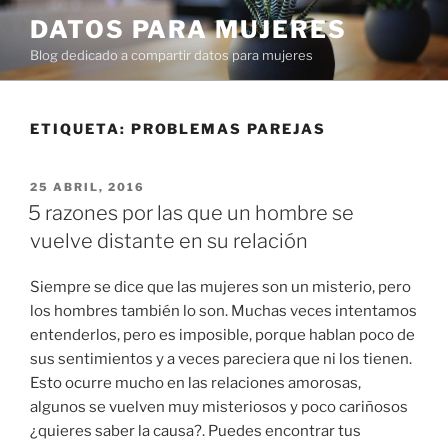
Ir
DATOS PARA MUJERES
al
Blog dedicado a compartir datos para mujeres
contenido
ETIQUETA:
PROBLEMAS PAREJAS
PUBLICADO
25 ABRIL, 2016
EN
5 razones por las que un hombre se
vuelve distante en su relación
Siempre se dice que las mujeres son un misterio, pero
los hombres también lo son. Muchas veces intentamos
entenderlos, pero es imposible, porque hablan poco de
sus sentimientos y a veces pareciera que ni los tienen.
Esto ocurre mucho en las relaciones amorosas,
algunos se vuelven muy misteriosos y poco cariñosos
¿quieres saber la causa?. Puedes encontrar tus