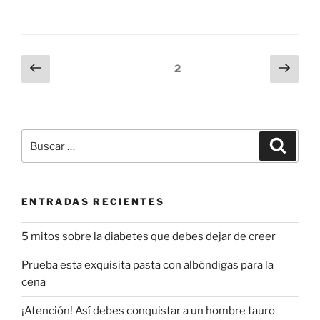
Navegación
Página
Próx
Página
2
anterior
pági
de
entradas
Buscar
Buscar
por:
ENTRADAS RECIENTES
5 mitos sobre la diabetes que debes dejar de creer
Prueba esta exquisita pasta con albóndigas para la
cena
¡Atención! Así debes conquistar a un hombre tauro