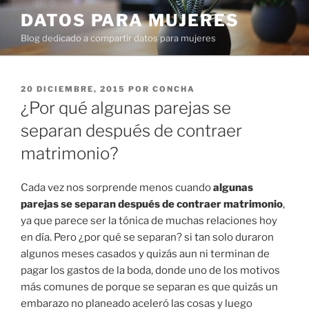
Ir
DATOS PARA MUJERES
al
Blog dedicado a compartir datos para mujeres
contenido
PUBLICADO
20 DICIEMBRE, 2015
POR
CONCHA
EN
¿Por qué algunas parejas se
separan después de contraer
matrimonio?
Cada vez nos sorprende menos cuando
algunas
parejas se separan después de contraer matrimonio
,
ya que parece ser la tónica de muchas relaciones hoy
en día. Pero ¿por qué se separan? si tan solo duraron
algunos meses casados y quizás aun ni terminan de
pagar los gastos de la boda, donde uno de los motivos
más comunes de porque se separan es que quizás un
embarazo no planeado aceleró las cosas y luego