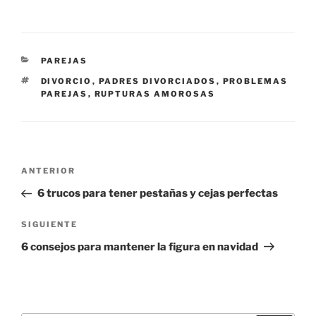
CATEGORÍAS
PAREJAS
ETIQUETAS
DIVORCIO
,
PADRES DIVORCIADOS
,
PROBLEMAS
PAREJAS
,
RUPTURAS AMOROSAS
Navegación
Entrada
ANTERIOR
de
anterior:
6 trucos para tener pestañas y cejas perfectas
entradas
Siguiente
SIGUIENTE
entrada
6 consejos para mantener la figura en navidad