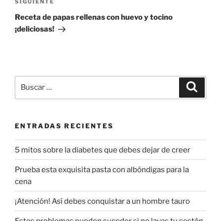
Siguiente
SIGUIENTE
entrada
Receta de papas rellenas con huevo y tocino
¡deliciosas!
Buscar
Buscar
por:
ENTRADAS RECIENTES
5 mitos sobre la diabetes que debes dejar de creer
Prueba esta exquisita pasta con albóndigas para la
cena
¡Atención! Así debes conquistar a un hombre tauro
Estos problemas pueden suceder si no lavas tu sostén