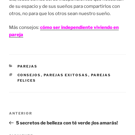
de su espacio y de sus sueños para compartirlos con
otros, no para que los otros sean nuestro sueño.
Más consejos:
cómo ser independiente viviendo en
pareja
CATEGORÍAS
PAREJAS
ETIQUETAS
CONSEJOS
,
PAREJAS EXITOSAS
,
PAREJAS
FELICES
Navegación
Entrada
ANTERIOR
de
anterior:
5 secretos de belleza con té verde ¡los amarás!
entradas