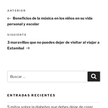
Navegación
Entrada
ANTERIOR
de
anterior:
Beneficios de la música en los niños en su vida
entradas
personal y escolar
Siguiente
SIGUIENTE
entrada
3 maravillas que no puedes dejar de visitar al viajar a
Estambul
Buscar
Buscar
por:
ENTRADAS RECIENTES
5 mitos sobre la diabetes que debes dejar de creer