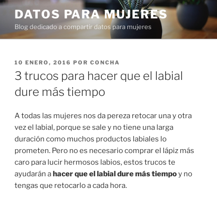
Ir
DATOS PARA MUJERES
al
Blog dedicado a compartir datos para mujeres
contenido
PUBLICADO
10 ENERO, 2016
POR
CONCHA
EN
3 trucos para hacer que el labial
dure más tiempo
A todas las mujeres nos da pereza retocar una y otra
vez el labial, porque se sale y no tiene una larga
duración como muchos productos labiales lo
prometen. Pero no es necesario comprar el lápiz más
caro para lucir hermosos labios, estos trucos te
ayudarán a
hacer que el labial dure más tiempo
y no
tengas que retocarlo a cada hora.