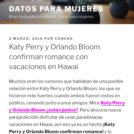
Ir
DATOS PARA MUJERES
al
Blog dedicado a compartir datos para mujeres
contenido
PUBLICADO
2 MARZO, 2016
POR
CONCHA
EN
Katy Perry y Orlando Bloom
confirman romance con
vacaciones en Hawai
Muchos eran los rumores que hablaban de una posible
relación entre Katy Perry y Orlando Bloom, los que se
hicieron más fuertes cuando ambos fueron vistos en
público, cenando junto a unos amigos. Mira:
Katy Perry
y Orlando Bloom ¿están juntos?
. Pero ahora la nueva
pareja decidió disfrutar de unas paradisíacas
vacaciones en Hawai, por eso ya es un hecho
¡Katy
Perry y Orlando Bloom confirman romance!
y lo