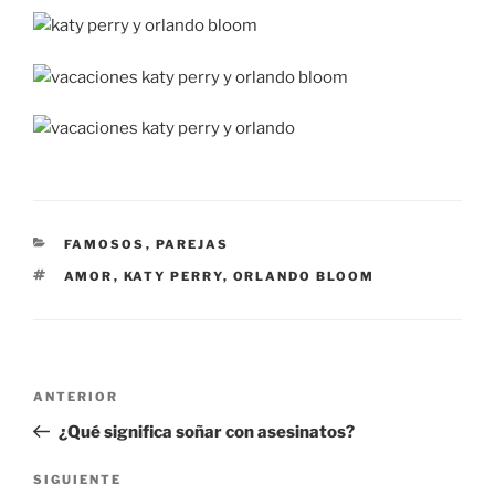
CATEGORÍAS
FAMOSOS
,
PAREJAS
ETIQUETAS
AMOR
,
KATY PERRY
,
ORLANDO BLOOM
Navegación
Entrada
ANTERIOR
de
anterior:
¿Qué significa soñar con asesinatos?
entradas
Siguiente
SIGUIENTE