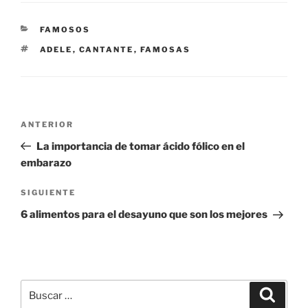
CATEGORÍAS
FAMOSOS
ETIQUETAS
ADELE
,
CANTANTE
,
FAMOSAS
Navegación
Entrada
ANTERIOR
de
anterior:
La importancia de tomar ácido fólico en el
entradas
embarazo
Siguiente
SIGUIENTE
entrada
6 alimentos para el desayuno que son los mejores
Buscar
Buscar
por: