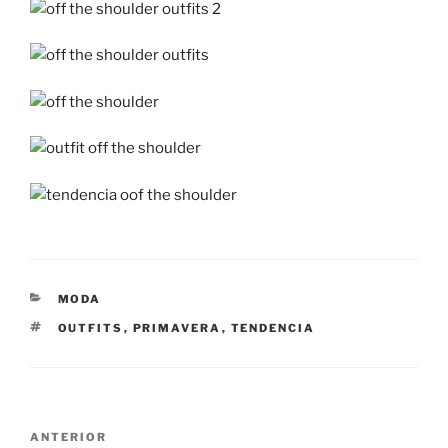
CATEGORÍAS
MODA
ETIQUETAS
OUTFITS
,
PRIMAVERA
,
TENDENCIA
Navegación
Entrada
ANTERIOR