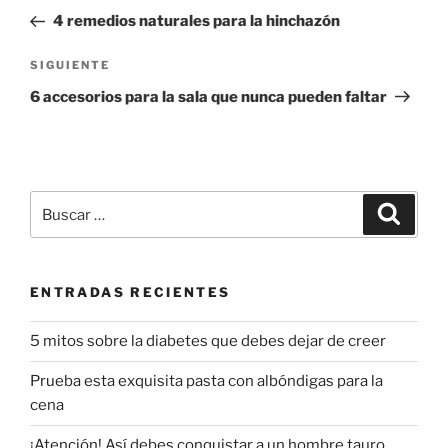
de
anterior:
4 remedios naturales para la hinchazón
entradas
Siguiente
SIGUIENTE
entrada
6 accesorios para la sala que nunca pueden faltar
Buscar
Buscar
por:
ENTRADAS RECIENTES
5 mitos sobre la diabetes que debes dejar de creer
Prueba esta exquisita pasta con albóndigas para la
cena
¡Atención! Así debes conquistar a un hombre tauro