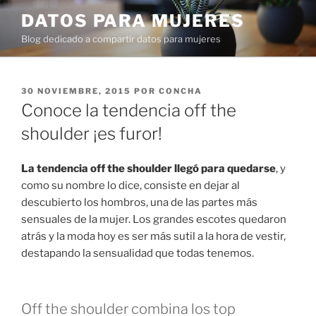
Ir
DATOS PARA MUJERES
al
Blog dedicado a compartir datos para mujeres
contenido
PUBLICADO
30 NOVIEMBRE, 2015
POR
CONCHA
EN
Conoce la tendencia off the
shoulder ¡es furor!
La tendencia off the shoulder llegó para quedarse
, y
como su nombre lo dice, consiste en dejar al
descubierto los hombros, una de las partes más
sensuales de la mujer. Los grandes escotes quedaron
atrás y la moda hoy es ser más sutil a la hora de vestir,
destapando la sensualidad que todas tenemos.
Off the shoulder combina los top