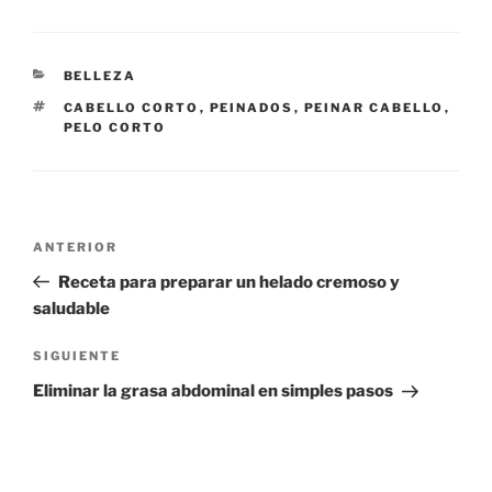
CATEGORÍAS
BELLEZA
ETIQUETAS
CABELLO CORTO
,
PEINADOS
,
PEINAR CABELLO
,
PELO CORTO
Navegación
Entrada
ANTERIOR
de
anterior:
Receta para preparar un helado cremoso y
entradas
saludable
Siguiente
SIGUIENTE
entrada
Eliminar la grasa abdominal en simples pasos