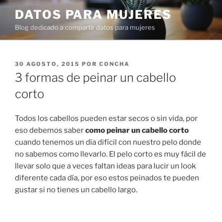
Ir
DATOS PARA MUJERES
al
Blog dedicado a compartir datos para mujeres
contenido
PUBLICADO
30 AGOSTO, 2015
POR
CONCHA
EN
3 formas de peinar un cabello
corto
Todos los cabellos pueden estar secos o sin vida, por
eso debemos saber
como
peinar un cabello corto
cuando tenemos un día difícil con nuestro pelo donde
no sabemos como llevarlo. El pelo corto es muy fácil de
llevar solo que a veces faltan ideas para lucir un look
diferente cada día, por eso estos peinados te pueden
gustar si no tienes un cabello largo.