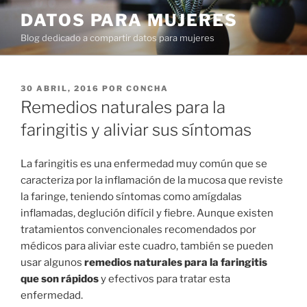
Ir
DATOS PARA MUJERES
al
Blog dedicado a compartir datos para mujeres
contenido
PUBLICADO
30 ABRIL, 2016
POR
CONCHA
EN
Remedios naturales para la
faringitis y aliviar sus síntomas
La faringitis es una enfermedad muy común que se
caracteriza por la inflamación de la mucosa que reviste
la faringe, teniendo síntomas como amígdalas
inflamadas, deglución difícil y fiebre. Aunque existen
tratamientos convencionales recomendados por
médicos para aliviar este cuadro, también se pueden
usar algunos
remedios naturales para la faringitis
que son rápidos
y efectivos para tratar esta
enfermedad.