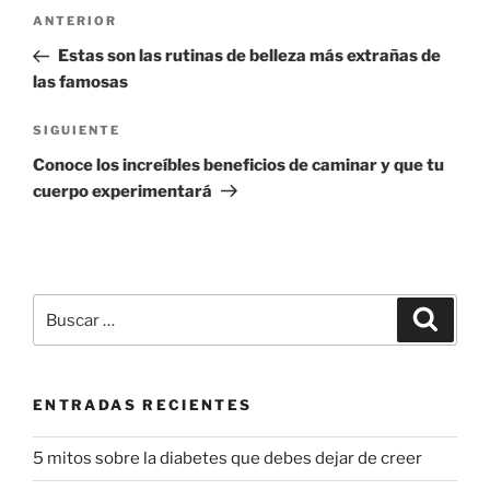
Navegación
Entrada
ANTERIOR
de
anterior:
Estas son las rutinas de belleza más extrañas de
entradas
las famosas
Siguiente
SIGUIENTE
entrada
Conoce los increíbles beneficios de caminar y que tu
cuerpo experimentará
Buscar
Buscar
por:
ENTRADAS RECIENTES
5 mitos sobre la diabetes que debes dejar de creer