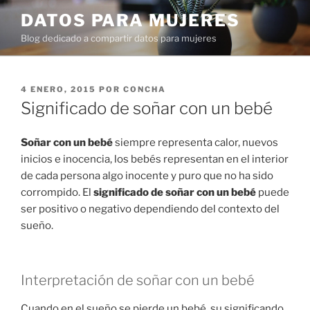
Ir
DATOS PARA MUJERES
al
Blog dedicado a compartir datos para mujeres
contenido
PUBLICADO
4 ENERO, 2015
POR
CONCHA
EN
Significado de soñar con un bebé
Soñar con un bebé
siempre representa calor, nuevos
inicios e inocencia, los bebés representan en el interior
de cada persona algo inocente y puro que no ha sido
corrompido. El
significado de soñar con un bebé
puede
ser positivo o negativo dependiendo del contexto del
sueño.
Interpretación de soñar con un bebé
Cuando en el sueño se pierde un bebé, su significando