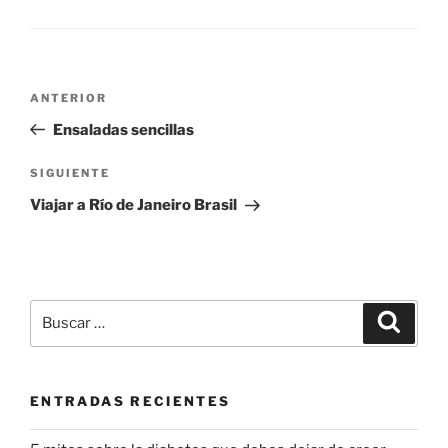
Navegación
Entrada
ANTERIOR
de
anterior:
Ensaladas sencillas
entradas
Siguiente
SIGUIENTE
entrada
Viajar a Río de Janeiro Brasil
Buscar
Buscar
por:
ENTRADAS RECIENTES