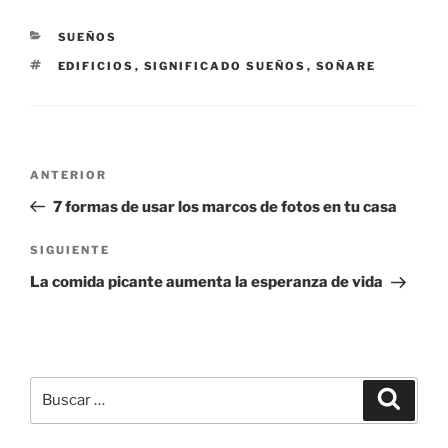
CATEGORÍAS
SUEÑOS
ETIQUETAS
EDIFICIOS
,
SIGNIFICADO SUEÑOS
,
SOÑARE
Navegación
Entrada
ANTERIOR
de
anterior:
7 formas de usar los marcos de fotos en tu casa
entradas
Siguiente
SIGUIENTE
entrada
La comida picante aumenta la esperanza de vida
Buscar
Buscar
por: