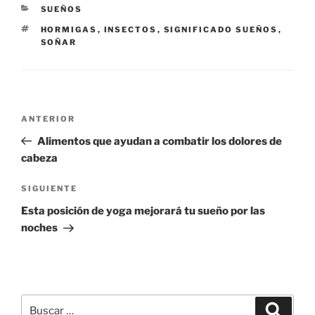
CATEGORÍAS
SUEÑOS
ETIQUETAS
HORMIGAS
,
INSECTOS
,
SIGNIFICADO SUEÑOS
,
SOÑAR
Navegación
Entrada
ANTERIOR
de
anterior:
Alimentos que ayudan a combatir los dolores de
entradas
cabeza
Siguiente
SIGUIENTE
entrada
Esta posición de yoga mejorará tu sueño por las
noches
Buscar
Buscar