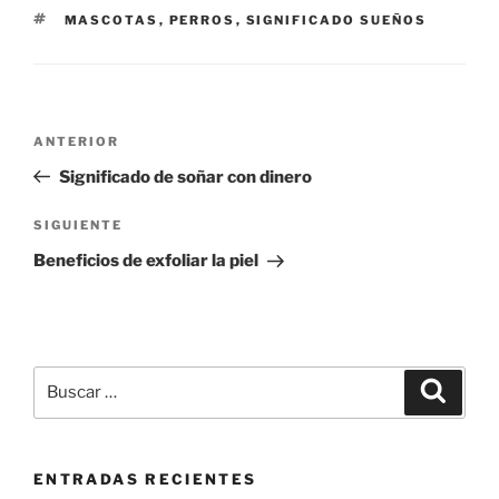
ETIQUETAS
MASCOTAS
,
PERROS
,
SIGNIFICADO SUEÑOS
Navegación
Entrada
ANTERIOR
de
anterior:
Significado de soñar con dinero
entradas
Siguiente
SIGUIENTE
entrada
Beneficios de exfoliar la piel
Buscar
Buscar
por:
ENTRADAS RECIENTES