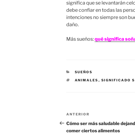
significa que se levantarán cel
debe confiar en todas las pers
intenciones no siempre son bu
daño.
Más sueños:
qué significa soñ
CATEGORÍAS
SUEÑOS
ETIQUETAS
ANIMALES
,
SIGNIFICADO 
Navegación
Entrada
ANTERIOR
de
anterior:
Cómo ser más saludable dejand
comer ciertos alimentos
entradas