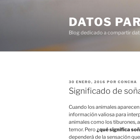
Ir
al
DATOS PA
contenido
Blog dedicado a compartir dat
PUBLICADO
30 ENERO, 2016
POR
CONCHA
EN
Significado de soñ
Cuando los animales aparecen 
información valiosa para interp
animales como los tiburones, 
temor. Pero
¿qué significa so
dependerá de la sensación que 