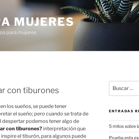
RA MUJERES
os para mujeres
Buscar
ar con tiburones
por:
en los sueños, se puede tener
ENTRADAS R
retar el sueño; pero cuando se trata de
al despertar podemos tener algo de
5 mitos sobre l
ñar con tiburones?
interpretación que
inspire el tiburón, para algunos puede
Prueba esta exq