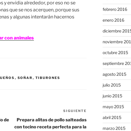
os y envidia alrededor, por eso no se
febrero 2016
onas que se nos acerquen, porque sus
enas y algunas intentarán hacernos
enero 2016
diciembre 201
ar con animales
noviembre 20
octubre 2015
septiembre 20
agosto 2015
SUEÑOS
,
SOÑAR
,
TIBURONES
julio 2015
junio 2015
mayo 2015
SIGUIENTE
Siguiente
abril 2015
entrada
o de
Prepara alitas de pollo salteadas
con tocino receta perfecta para la
marzo 2015