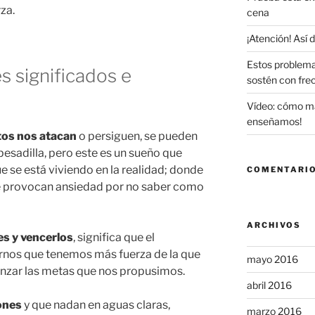
za.
cena
¡Atención! Así
Estos problema
s significados e
sostén con fre
Vídeo: cómo maq
enseñamos!
tos nos atacan
o persiguen, se pueden
esadilla, pero este es un sueño que
e se está viviendo en la realidad; donde
COMENTARIO
 provocan ansiedad por no saber como
ARCHIVOS
es y vencerlos
, significa que el
rnos que tenemos más fuerza de la que
mayo 2016
nzar las metas que nos propusimos.
abril 2016
ones
y que nadan en aguas claras,
marzo 2016