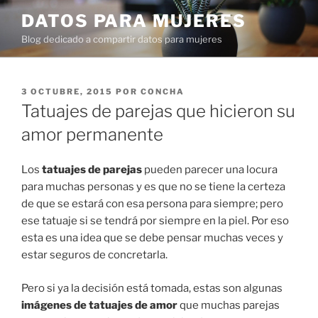
Ir
DATOS PARA MUJERES
al
Blog dedicado a compartir datos para mujeres
contenido
PUBLICADO
3 OCTUBRE, 2015
POR
CONCHA
EN
Tatuajes de parejas que hicieron su
amor permanente
Los
tatuajes de parejas
pueden parecer una locura
para muchas personas y es que no se tiene la certeza
de que se estará con esa persona para siempre; pero
ese tatuaje si se tendrá por siempre en la piel. Por eso
esta es una idea que se debe pensar muchas veces y
estar seguros de concretarla.
Pero si ya la decisión está tomada, estas son algunas
imágenes de tatuajes de amor
que muchas parejas