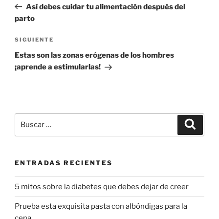
anterior:
Así debes cuidar tu alimentación después del
entradas
parto
Siguiente
SIGUIENTE
entrada
Estas son las zonas erógenas de los hombres
¡aprende a estimularlas!
Buscar
Buscar
por:
ENTRADAS RECIENTES
5 mitos sobre la diabetes que debes dejar de creer
Prueba esta exquisita pasta con albóndigas para la
cena