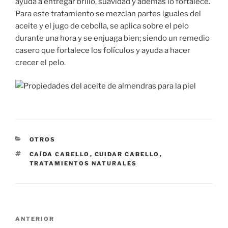
ayuda a entregar brillo, suavidad y además lo fortalece.
Para este tratamiento se mezclan partes iguales del
aceite y el jugo de cebolla, se aplica sobre el pelo
durante una hora y se enjuaga bien; siendo un remedio
casero que fortalece los folículos y ayuda a hacer
crecer el pelo.
CATEGORÍAS
OTROS
ETIQUETAS
CAÍDA CABELLO
,
CUIDAR CABELLO
,
TRATAMIENTOS NATURALES
Navegación
Entrada
ANTERIOR
de