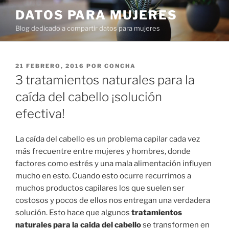
Ir
DATOS PARA MUJERES
al
Blog dedicado a compartir datos para mujeres
contenido
PUBLICADO
21 FEBRERO, 2016
POR
CONCHA
EN
3 tratamientos naturales para la
caída del cabello ¡solución
efectiva!
La caída del cabello es un problema capilar cada vez
más frecuentre entre mujeres y hombres, donde
factores como estrés y una mala alimentación influyen
mucho en esto. Cuando esto ocurre recurrimos a
muchos productos capilares los que suelen ser
costosos y pocos de ellos nos entregan una verdadera
solución. Esto hace que algunos
tratamientos
naturales para la caída del cabello
se transformen en