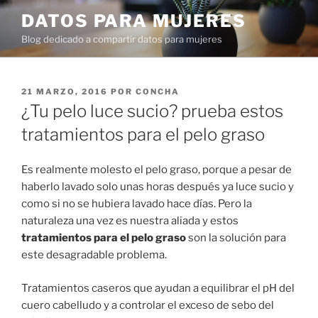
Ir
DATOS PARA MUJERES
al
Blog dedicado a compartir datos para mujeres
contenido
PUBLICADO
21 MARZO, 2016
POR
CONCHA
EN
¿Tu pelo luce sucio? prueba estos
tratamientos para el pelo graso
Es realmente molesto el pelo graso, porque a pesar de
haberlo lavado solo unas horas después ya luce sucio y
como si no se hubiera lavado hace días. Pero la
naturaleza una vez es nuestra aliada y estos
tratamientos para el pelo graso
son la solución para
este desagradable problema.
Tratamientos caseros que ayudan a equilibrar el pH del
cuero cabelludo y a controlar el exceso de sebo del