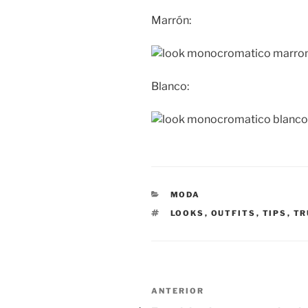
Marrón:
Blanco:
CATEGORÍAS
MODA
ETIQUETAS
LOOKS
,
OUTFITS
,
TIPS
,
TR
Navegación
Entrada
ANTERIOR