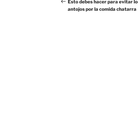
de
anterior:
Esto debes hacer para evitar lo
antojos por la comida chatarra
entradas