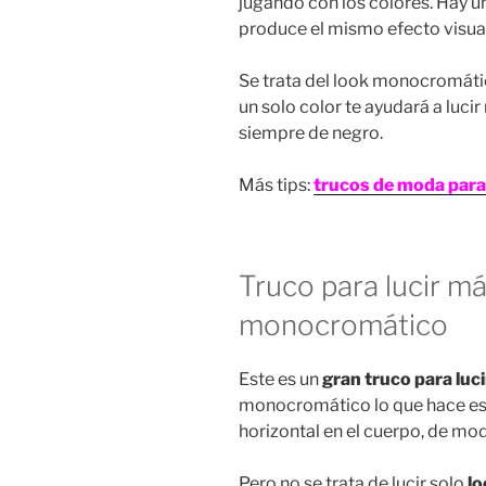
jugando con los colores. Hay u
produce el mismo efecto visual 
Se trata del look monocromátic
un solo color te ayudará a luci
siempre de negro.
Más tips:
trucos de moda para 
Truco para lucir má
monocromático
Este es un
gran truco para luc
monocromático lo que hace es 
horizontal en el cuerpo, de mo
Pero no se trata de lucir solo
lo