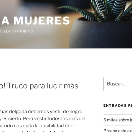
RA MUJERES
os para mujeres
Buscar
o! Truco para lucir más
por:
ENTRADAS R
r más delgada debemos vestir de negro,
 y es cierto. Pero vestir todos los días del
5 mitos sobre l
rido nos quita la posibilidad de ir
Prueba esta exq