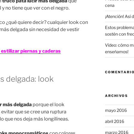
n
truco pata lucir más delgada
que
cena
y no tiene que ver con el negro.
¡Atención! Así
o ¿qué quiere decir? cualquier look con
Estos problema
r más delgada sin necesidad de vestir
sostén con fre
Vídeo: cómo maq
estilizar piernas y caderas
enseñamos!
COMENTARIO
s delgada: look
ARCHIVOS
ir más delgada
porque el look
mayo 2016
evitar que se cree una ruptura
do que nos deja más longilíneas.
abril 2016
marzo 2016
oks monocromáticos
con colores