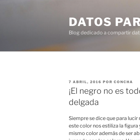
Ir
al
DATOS PA
contenido
Blog dedicado a compartir dat
PUBLICADO
7 ABRIL, 2016
POR
CONCHA
EN
¡El negro no es tod
delgada
Siempre se dice que para luci
este color nos estiliza la figura
mismo color además de ser abur