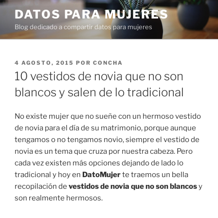
Ir
DATOS PARA MUJERES
al
Blog dedicado a compartir datos para mujeres
contenido
PUBLICADO
4 AGOSTO, 2015
POR
CONCHA
EN
10 vestidos de novia que no son
blancos y salen de lo tradicional
No existe mujer que no sueñe con un hermoso vestido
de novia para el día de su matrimonio, porque aunque
tengamos o no tengamos novio, siempre el vestido de
novia es un tema que cruza por nuestra cabeza. Pero
cada vez existen más opciones dejando de lado lo
tradicional y hoy en
DatoMujer
te traemos un bella
recopilación
de
vestidos de novia que no son blancos
y
son realmente hermosos.