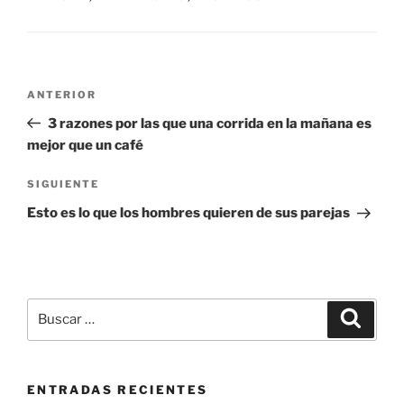
Navegación
Entrada
ANTERIOR
de
anterior:
3 razones por las que una corrida en la mañana es
entradas
mejor que un café
Siguiente
SIGUIENTE
entrada
Esto es lo que los hombres quieren de sus parejas
Buscar
Buscar
por:
ENTRADAS RECIENTES