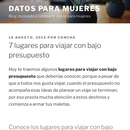
Ir
DATOS PARA MUJERES
al
Blog dedicado a compartir datos para mujeres
contenido
PUBLICADO
16 AGOSTO, 2015
POR
CONCHA
EN
7 lugares para viajar con bajo
presupuesto
Hoy te traemos algunos
lugares para viajar con bajo
presupuesto
que deberías conocer, porque a pesar de
que a todos nos gusta viajar, cuando el presupuesto no
acompaña esas ideas de planear un viaje se terminan;
por eso presta mucha atención a estos destinos y
comienza a armar tus maletas.
Conoce los lugares para viajar con bajo