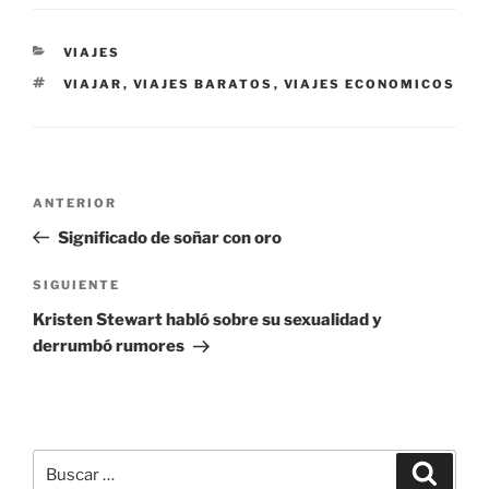
CATEGORÍAS
VIAJES
ETIQUETAS
VIAJAR
,
VIAJES BARATOS
,
VIAJES ECONOMICOS
Navegación
Entrada
ANTERIOR
de
anterior:
Significado de soñar con oro
entradas
Siguiente
SIGUIENTE
entrada
Kristen Stewart habló sobre su sexualidad y
derrumbó rumores
Buscar
Buscar
por: