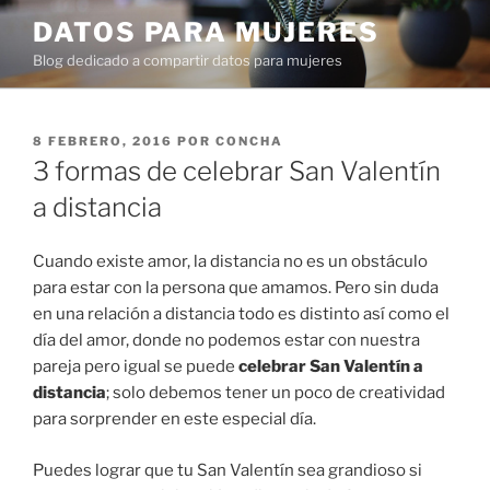
Ir
DATOS PARA MUJERES
al
Blog dedicado a compartir datos para mujeres
contenido
PUBLICADO
8 FEBRERO, 2016
POR
CONCHA
EN
3 formas de celebrar San Valentín
a distancia
Cuando existe amor, la distancia no es un obstáculo
para estar con la persona que amamos. Pero sin duda
en una relación a distancia todo es distinto así como el
día del amor, donde no podemos estar con nuestra
pareja pero igual se puede
celebrar San Valentín a
distancia
; solo debemos tener un poco de creatividad
para sorprender en este especial día.
Puedes lograr que tu San Valentín sea grandioso si