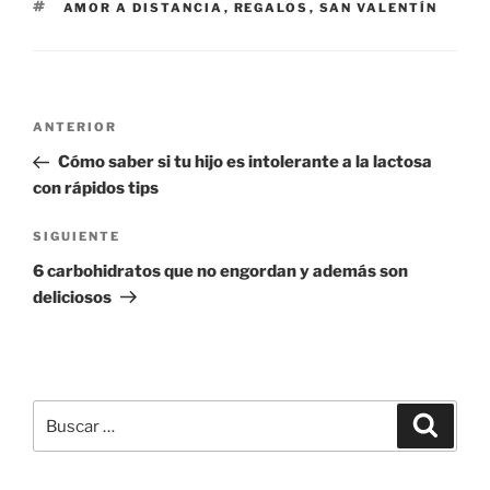
ETIQUETAS
AMOR A DISTANCIA
,
REGALOS
,
SAN VALENTÍN
Navegación
Entrada
ANTERIOR
de
anterior:
Cómo saber si tu hijo es intolerante a la lactosa
entradas
con rápidos tips
Siguiente
SIGUIENTE
entrada
6 carbohidratos que no engordan y además son
deliciosos
Buscar
Buscar
por: