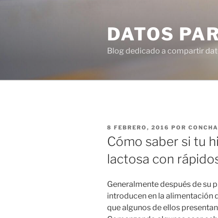
Ir
al
DATOS PA
contenido
Blog dedicado a compartir dat
PUBLICADO
8 FEBRERO, 2016
POR
CONCH
EN
Cómo saber si tu hi
lactosa con rápidos
Generalmente después de su p
introducen en la alimentación d
que algunos de ellos presentan