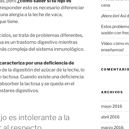
s, pero
¿cómo saber si tu hijo es
cena
 responder esto es necesario diferenciar
 una alergia a la leche de vaca,
¡Atención! Así
ue tiene.
Estos problema
sostén con fre
dos, se trata de problemas diferentes,
osa es un trastorno digestivo mientras
Vídeo: cómo maq
 más compleja del sistema inmunológico.
enseñamos!
 caracteriza por una deficiencia de
de la digestión del azúcar de la leche, lo
COMENTARIO
lactosa. Cuando existe una deficiencia
absorber la lactosa y se queda en el
estares digestivos.
ARCHIVOS
mayo 2016
jo es intolerante a la
abril 2016
r al respecto
marzo 2016