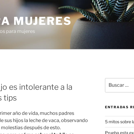
RA MUJERES
os para mujeres
A
Buscar
jo es intolerante a la
por:
 tips
ENTRADAS R
rimer año de vida, muchos padres
e sus hijos la leche de vaca, observando
5 mitos sobre l
 molestias después de esto.
Prueba esta exq