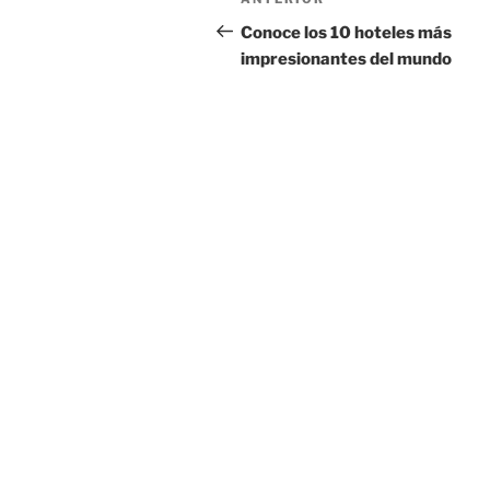
Entrada
de
anterior:
Conoce los 10 hoteles más
impresionantes del mundo
entradas