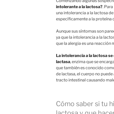
Comenzando algunas sospecha
intolerante a la lactosa?
. Para
una intolerancia a la lactosa de
específicamente a la proteína q
Aunque sus síntomas son pareci
ya que la intolerancia a la lact
que la alergia es una reacción
La intolerancia a la lactosa se
lactasa
, enzima que se encarga 
que también es conocido como 
de lactasa, el cuerpo no puede 
tracto intestinal causando mal
Cómo saber si tu hi
lactosa y que hace