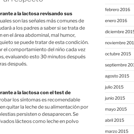
febrero 2016
erante a la lactosa revisando sus
cuales son las señales más comunes de
enero 2016
udará a los padres a saber si se trata de
diciembre 201
ón en el área abdominal, mal humor,
nquieto se puede tratar de esta condición.
noviembre 20
ar el comportamiento del niño cada vez
octubre 2015
s, evaluando esto 30 minutos después
ras después.
septiembre 20
agosto 2015
julio 2015
rante a la lactosa con el test de
junio 2015
robar los síntomas es recomendable
 en quitar la leche de su alimentación por
mayo 2015
olestias persisten o desaparecen. Se
abril 2015
erivados lácteos como leche en polvo
marzo 2015